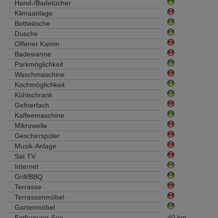
Hand-/Badetücher
Klimaanlage
Bettwäsche
Dusche
Offener Kamin
Badewanne
Parkmöglichkeit
Waschmaschine
Kochmöglichkeit
Kühlschrank
Gefrierfach
Kaffeemaschine
Mikrowelle
Geschirrspüler
Musik-Anlage
Sat TV
Internet
Grill/BBQ
Terrasse
Terrassenmöbel
Gartenmöbel
Entfernung-See
40 km