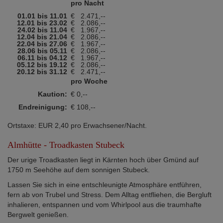
pro Nacht
01.01 bis 11.01
€
2.471,--
12.01 bis 23.02
€
2.086,--
24.02 bis 11.04
€
1.967,--
12.04 bis 21.04
€
2.086,--
22.04 bis 27.06
€
1.967,--
28.06 bis 05.11
€
2.086,--
06.11 bis 04.12
€
1.967,--
05.12 bis 19.12
€
2.086,--
20.12 bis 31.12
€
2.471,--
pro Woche
Kaution:
€ 0,--
Endreinigung:
€ 108,--
Ortstaxe: EUR 2,40 pro Erwachsener/Nacht.
Almhütte - Troadkasten Stubeck
Der urige Troadkasten liegt in Kärnten hoch über Gmünd auf
1750 m Seehöhe auf dem sonnigen Stubeck.
Lassen Sie sich in eine entschleunigte Atmosphäre entführen,
fern ab von Trubel und Stress. Dem Alltag entfliehen, die Bergluft
inhalieren, entspannen und vom Whirlpool aus die traumhafte
Bergwelt genießen.