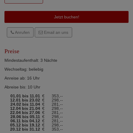
Jetzt buchen!
Anrufen
Email an uns
Preise
Mindestaufenthalt: 3 Nächte
Wechseltag: beliebig
Anreise ab: 16 Uhr
Abreise bis: 10 Uhr
01.01 bis 11.01
€
353,--
12.01 bis 23.02
€
298,--
24.02 bis 11.04
€
281,--
12.04 bis 21.04
€
298,--
22.04 bis 27.06
€
281,--
28.06 bis 05.11
€
298,--
06.11 bis 04.12
€
281,--
05.12 bis 19.12
€
298,--
20.12 bis 31.12
€
353,--