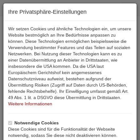
Toggl
Ihre Privatsphäre-Einstellungen
navig
+43 4242 36 355
Wir setzen Cookies und ähnliche Technologien ein, um unsere
Website bestmöglich an Ihre Bedürfnisse anpassen zu
können. Diese Technologien ermöglichen beispielsweise die
Email
Verwendung bestimmter Features und das Teilen auf sozialen
Netzwerken. Bei Nutzung dieser Technologien kann es zu
einer Datenübermittlung an Anbieter in Drittstaaten, wie
SUCHE
insbesondere die USA kommen. Da die USA laut
Almhütte - Troadkasten auf dem Stubeck für 4
Europäischem Gerichtshof kein angemessenes
Datenschutzniveau aufweist, bestehen aufgrund der
Personen
Übermittlung Risiken (Zugriff auf Daten durch US-Behörden,
fehlende Rechtsbehelfe). Ihr Einwilligung umfasst gemäß Art.
Beschreibung
Belegungsplan
Anfrage
49 Abs. 1 lit. a DSGVO diese Übermittlung in Drittstaaten.
Weitere Informationen
Buchen
Bewertungen
Landkarte
Notwendige Cookies
Diese Cookies sind für die Funktionalität der Webseite
Start
Hütte Pex 00584
notwendig, sodass Sie diese nicht deaktivieren können.