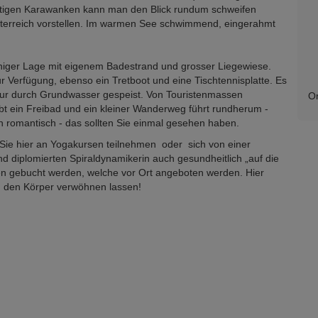
htigen Karawanken kann man den Blick rundum schweifen
terreich vorstellen. Im warmen See schwimmend, eingerahmt
nniger Lage mit eigenem Badestrand und grosser Liegewiese.
Verfügung, ebenso ein Tretboot und eine Tischtennisplatte. Es
 nur durch Grundwasser gespeist. Von Touristenmassen
Or
 gibt ein Freibad und ein kleiner Wanderweg führt rundherum -
 romantisch - das sollten Sie einmal gesehen haben.
Sie hier an Yogakursen teilnehmen oder sich von einer
 diplomierten Spiraldynamikerin auch gesundheitlich „auf die
en gebucht werden, welche vor Ort angeboten werden. Hier
h den Körper verwöhnen lassen!