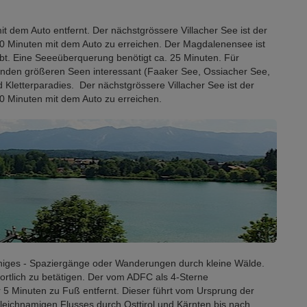
 mit dem Auto entfernt. Der nächstgrössere Villacher See ist der
10 Minuten mit dem Auto zu erreichen. Der Magdalenensee ist
t. Eine Seeeüberquerung benötigt ca. 25 Minuten. Für
enden größeren Seen interessant (Faaker See, Ossiacher See,
 Kletterparadies. Der nächstgrössere Villacher See ist der
0 Minuten mit dem Auto zu erreichen.
einiges - Spaziergänge oder Wanderungen durch kleine Wälde.
ortlich zu betätigen. Der vom ADFC als 4-Sterne
 5 Minuten zu Fuß entfernt. Dieser führt vom Ursprung der
gleichnamigen Flusses durch Osttirol und Kärnten bis nach