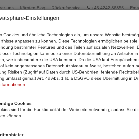
ber uns
Kärnten Blog
Rückrufservice
+43 4242 36355
Emai
ivatsphäre-Einstellungen
en Cookies und ähnliche Technologien ein, um unsere Website bestmög
ürfnisse anpassen zu können. Diese Technologien ermöglichen beispie
endung bestimmter Features und das Teilen auf sozialen Netzwerken. B
ieser Technologien kann es zu einer Datenübermittlung an Anbieter in
aten, wie insbesondere die USA kommen. Da die USA laut Europäischem
hof kein angemessenes Datenschutzniveau aufweist, bestehen aufgrun
ung Risiken (Zugriff auf Daten durch US-Behörden, fehlende Rechtsbehe
ung umfasst gemäß Art. 49 Abs. 1 lit. a DSGVO diese Übermittlung in Dri
Informationen
ndige Cookies
kies sind für die Funktionalität der Webseite notwendig, sodass Sie di
ren können.
rittanbieter