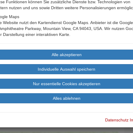
se Funktionen können Sie zusätzliche Dienste bzw. Technologien von
etern nutzen und uns sowie Dritten weitere Personalisierungen ermögli
ogle Maps
 Website nutzt den Kartendienst Google Maps. Anbieter ist die Google 
Amphitheatre Parkway, Mountain View, CA 94043, USA. Wir nutzen Go
r Darstellung einer interaktiven Karte.
 See
Datenschutz
I
B
age
Buchen
Bewertungen
Landkarte