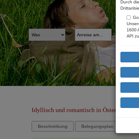
Durch die
Drittanbi
Go
Unsere
1600 
API zu
Idyllisch und romantisch in Österreich am
Beschreibung
Belegungsplan
Anfr