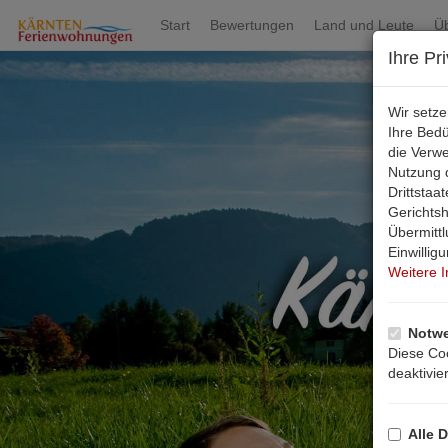
Start
Bewertungen
Land und Leute
Ü
Ihre Pr
Wir setz
Ihre Bed
die Verw
Nutzung d
Drittsta
Gerichts
Übermittl
Einwillig
Weitere 
Notwe
Diese Coo
deaktivie
Alle D