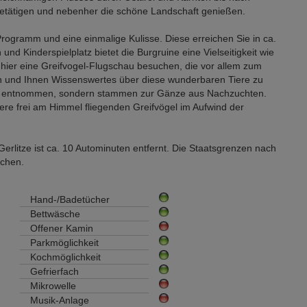
 betätigen und nebenher die schöne Landschaft genießen.
 Programm und eine einmalige Kulisse. Diese erreichen Sie in ca.
d Kinderspielplatz bietet die Burgruine eine Vielseitigkeit wie
 hier eine Greifvogel-Flugschau besuchen, die vor allem zum
en und Ihnen Wissenswertes über diese wunderbaren Tiere zu
bahn entnommen, sondern stammen zur Gänze aus Nachzuchten.
ere frei am Himmel fliegenden Greifvögel im Aufwind der
erlitze ist ca. 10 Autominuten entfernt. Die Staatsgrenzen nach
ichen.
Hand-/Badetücher
Bettwäsche
Offener Kamin
Parkmöglichkeit
Kochmöglichkeit
Gefrierfach
Mikrowelle
Musik-Anlage