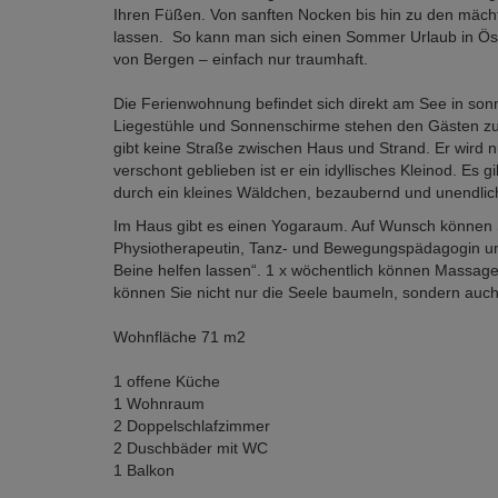
Ihren Füßen. Von sanften Nocken bis hin zu den mäc
lassen. So kann man sich einen Sommer Urlaub in Ös
von Bergen – einfach nur traumhaft.
Die Ferienwohnung befindet sich direkt am See in so
Liegestühle und Sonnenschirme stehen den Gästen zur 
gibt keine Straße zwischen Haus und Strand. Er wird
verschont geblieben ist er ein idyllisches Kleinod. Es
durch ein kleines Wäldchen, bezaubernd und unendlich
Im Haus gibt es einen Yogaraum. Auf Wunsch können 
Physiotherapeutin, Tanz- und Bewegungspädagogin und
Beine helfen lassen“. 1 x wöchentlich können Massag
können Sie nicht nur die Seele baumeln, sondern auc
Wohnfläche 71 m2
1 offene Küche
1 Wohnraum
2 Doppelschlafzimmer
2 Duschbäder mit WC
1 Balkon