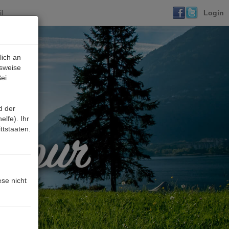
l
Login
lich an
lsweise
ei
d der
lfe). Ihr
ttstaaten.
ese nicht