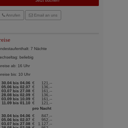
Jetzt buchen!
Anrufen
Email an uns
reise
ndestaufenthalt: 7 Nächte
chseltag: beliebig
reise ab: 16 Uhr
reise bis: 10 Uhr
30.04 bis 04.06
€
121,--
05.06 bis 02.07
€
136,--
03.07 bis 27.08
€
161,--
28.08 bis 02.09
€
136,--
03.09 bis 10.09
€
161,--
11.09 bis 01.10
€
121,--
pro Nacht
30.04 bis 04.06
€
847,--
05.06 bis 02.07
€
952,--
03.07 bis 27.08
€
1.127,--
28.08 bis 02.09
€
952,--