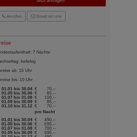
Jetzt anfragen!
Anrufen
Email an uns
reise
ndestaufenthalt: 7 Nächte
chseltag: beliebig
reise ab: 15 Uhr
reise bis: 10 Uhr
01.01 bis 30.04
€
70,--
01.05 bis 30.06
€
85,--
01.07 bis 31.08
€
100,--
01.09 bis 30.09
€
85,--
01.10 bis 31.12
€
70,--
pro Nacht
01.01 bis 30.04
€
490,--
01.05 bis 30.06
€
595,--
01.07 bis 31.08
€
700,--
01.09 bis 30.09
€
595,--
01.10 bis 31.12
€
490,--