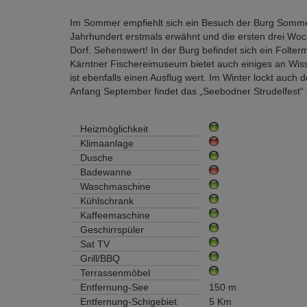
Im Sommer empfiehlt sich ein Besuch der Burg Sommereg
Jahrhundert erstmals erwähnt und die ersten drei Woche
Dorf. Sehenswert! In der Burg befindet sich ein Folt
Kärntner Fischereimuseum bietet auch einiges an Wi
ist ebenfalls einen Ausflug wert. Im Winter lockt auc
Anfang September findet das „Seebodner Strudelfest“ s
Heizmöglichkeit
Klimaanlage
Dusche
Badewanne
Waschmaschine
Kühlschrank
Kaffeemaschine
Geschirrspüler
Sat TV
Grill/BBQ
Terrassenmöbel
Entfernung-See
150 m
Entfernung-Schigebiet
5 Km