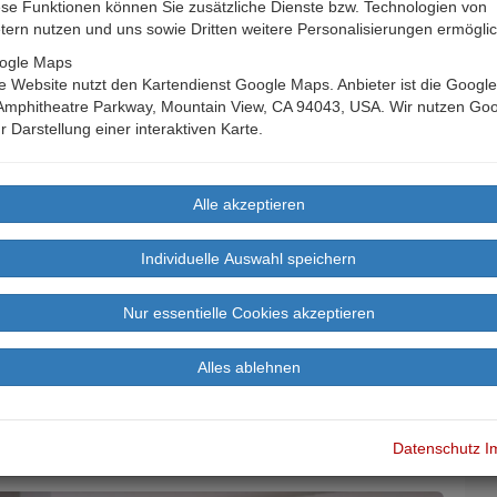
se Funktionen können Sie zusätzliche Dienste bzw. Technologien von
etern nutzen und uns sowie Dritten weitere Personalisierungen ermögli
ogle Maps
 Website nutzt den Kartendienst Google Maps. Anbieter ist die Google 
Amphitheatre Parkway, Mountain View, CA 94043, USA. Wir nutzen Go
r Darstellung einer interaktiven Karte.
Apartment für 2 Personen
Datenschutz
I
B
n
Landkarte