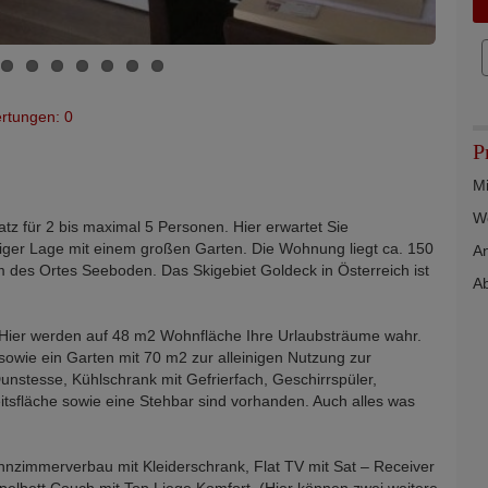
rtungen: 0
P
Mi
We
tz für 2 bis maximal 5 Personen. Hier erwartet Sie
ger Lage mit einem großen Garten. Die Wohnung liegt ca. 150
An
 des Ortes Seeboden. Das Skigebiet Goldeck in Österreich ist
Ab
. Hier werden auf 48 m2 Wohnfläche Ihre Urlaubsträume wahr.
sowie ein Garten mit 70 m2 zur alleinigen Nutzung zur
stesse, Kühlschrank mit Gefrierfach, Geschirrspüler,
itsfläche sowie eine Stehbar sind vorhanden. Auch alles was
ohnzimmerverbau mit Kleiderschrank, Flat TV mit Sat – Receiver
elbett Couch mit Top Liege Komfort. (Hier können zwei weitere