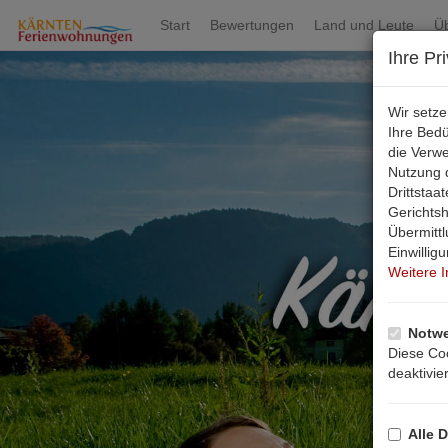
Start
Bewertungen
Land und Leute
Ü
Ihre Pr
Wir setz
Ihre Bed
die Verw
Nutzung d
Drittsta
Gerichts
Übermittl
Einwillig
Weitere 
Notwe
Diese Coo
deaktivie
Alle D