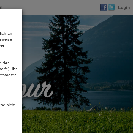
l
Login
lich an
lsweise
ei
d der
lfe). Ihr
ttstaaten.
ese nicht