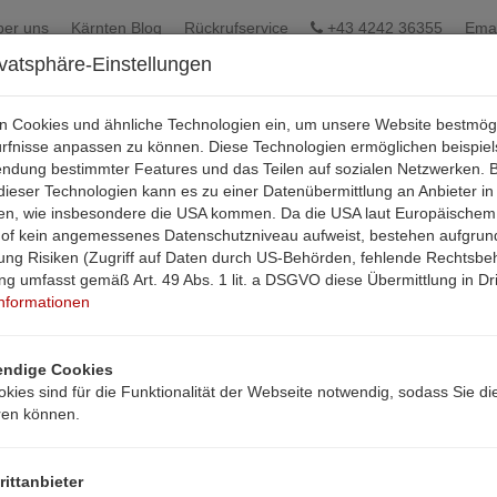
ber uns
Kärnten Blog
Rückrufservice
+43 4242 36355
Emai
ivatsphäre-Einstellungen
en Cookies und ähnliche Technologien ein, um unsere Website bestmög
ürfnisse anpassen zu können. Diese Technologien ermöglichen beispie
endung bestimmter Features und das Teilen auf sozialen Netzwerken. B
ieser Technologien kann es zu einer Datenübermittlung an Anbieter in
aten, wie insbesondere die USA kommen. Da die USA laut Europäischem
hof kein angemessenes Datenschutzniveau aufweist, bestehen aufgrun
ung Risiken (Zugriff auf Daten durch US-Behörden, fehlende Rechtsbehe
ung umfasst gemäß Art. 49 Abs. 1 lit. a DSGVO diese Übermittlung in Dri
Informationen
ndige Cookies
kies sind für die Funktionalität der Webseite notwendig, sodass Sie di
ren können.
rittanbieter