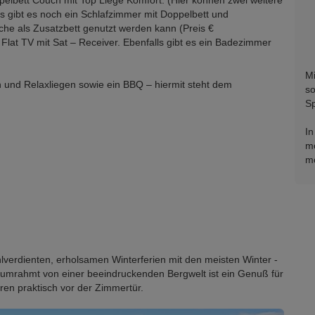
s gibt es noch ein Schlafzimmer mit Doppelbett und
he als Zusatzbett genutzt werden kann (Preis €
Flat TV mit Sat – Receiver. Ebenfalls gibt es ein Badezimmer
Mi
n und Relaxliegen sowie ein BBQ – hiermit steht dem
so
Sp
In
mö
mö
verdienten, erholsamen Winterferien mit den meisten Winter -
 umrahmt von einer beeindruckenden Bergwelt ist ein Genuß für
ntren praktisch vor der Zimmertür.