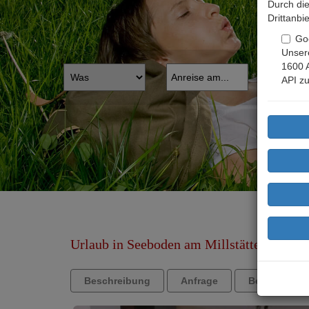
Durch die
Drittanbi
Go
Unsere
1600 
API zu
Urlaub in Seeboden am Millstätter See - 
Beschreibung
Anfrage
Bewertunge