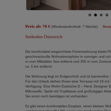
Preis ab: 70 €
(Mindestaufenthalt: 7 Nächte)
Bewe
Seeboden Österreich
Die komfortabel eingerichtete Ferienwohnung bietet Pla
geschmackvolle Wohnatmosphäre in sonniger und ruhi
m vom Millstätter See entfernt und 350 m vom Zentrum
ca. 5 km entfernt.
Die Wohnung liegt im Erdgeschoß und ist barrierefrei
Für den Urlaub stehen Ihnen eine Terrasse mit 18 m2 
Verfügung. Eine Wohn-Essküche E – Herd, Designer Dun
Mikrowelle, Spüle mit Tropftasse und großzügiger Arbe
Sie sonst noch benötigen ist vorhanden.
Es gibt einen komfortablen Essplatz, einen kleinen W
und Internet über W-LAN, sowie eine hochwertige Dopp