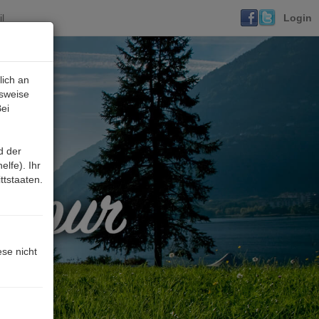
l
Login
lich an
lsweise
ei
d der
lfe). Ihr
ttstaaten.
ese nicht