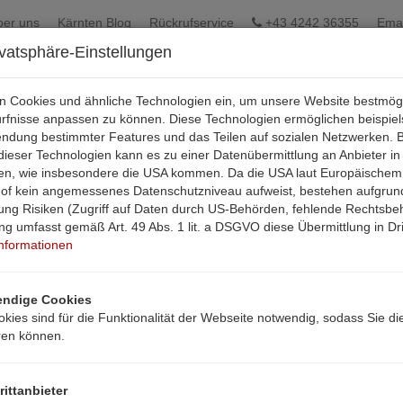
ber uns
Kärnten Blog
Rückrufservice
+43 4242 36355
Emai
ivatsphäre-Einstellungen
en Cookies und ähnliche Technologien ein, um unsere Website bestmög
ürfnisse anpassen zu können. Diese Technologien ermöglichen beispie
endung bestimmter Features und das Teilen auf sozialen Netzwerken. B
ieser Technologien kann es zu einer Datenübermittlung an Anbieter in
aten, wie insbesondere die USA kommen. Da die USA laut Europäischem
hof kein angemessenes Datenschutzniveau aufweist, bestehen aufgrun
ung Risiken (Zugriff auf Daten durch US-Behörden, fehlende Rechtsbehe
ung umfasst gemäß Art. 49 Abs. 1 lit. a DSGVO diese Übermittlung in Dri
Informationen
ndige Cookies
kies sind für die Funktionalität der Webseite notwendig, sodass Sie di
ren können.
rittanbieter