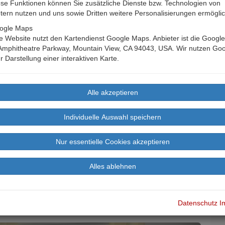
se Funktionen können Sie zusätzliche Dienste bzw. Technologien von
etern nutzen und uns sowie Dritten weitere Personalisierungen ermögli
ogle Maps
 Website nutzt den Kartendienst Google Maps. Anbieter ist die Google 
Amphitheatre Parkway, Mountain View, CA 94043, USA. Wir nutzen Go
r Darstellung einer interaktiven Karte.
Datenschutz
I
B
age
Buchen
Bewertungen
Landkarte