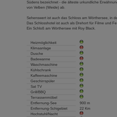
Südens bezeichnet - die älteste urkundliche Erwähnu
von Velben (Weide) ab.
Sehenswert ist auch das Schloss am Wörthersee, in d
Das Schlosshotel ist auch als Drehort für Filme und F
Ein Schloß am Wörthersee mit Roy Black.
Heizmöglichkeit
Klimaanlage
Dusche
Badewanne
Waschmaschine
Kühlschrank
Kaffeemaschine
Geschirrspüler
Sat TV
Grill/BBQ
Terrassenmöbel
Entfernung-See
900 m
Entfernung-Schigebiet
22 Km
Hochstuhl/Nacht