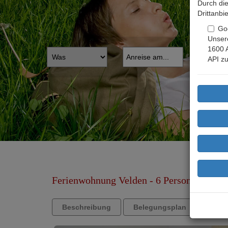
Durch die
Drittanbi
Go
Unsere
1600 
API zu
Ferienwohnung Velden - 6 Personen
Beschreibung
Belegungsplan
Anfr