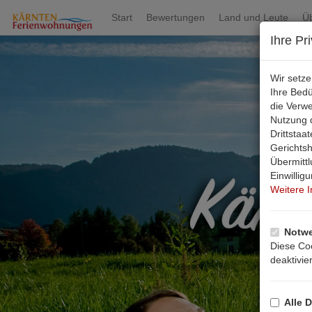
Start
Bewertungen
Land und Leute
Ü
Ihre Pr
Wir setz
Ihre Bed
die Verw
Nutzung d
Drittsta
Gerichts
Übermittl
Einwillig
Weitere 
Notwe
Diese Coo
deaktivie
Alle D