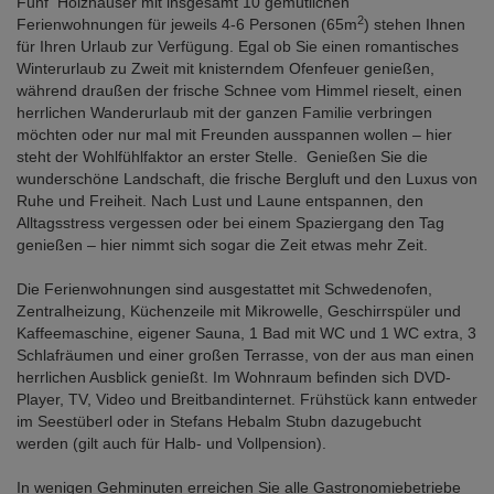
Fünf Holzhäuser mit insgesamt 10 gemütlichen
2
Ferienwohnungen für jeweils 4-6 Personen (65m
) stehen Ihnen
für Ihren Urlaub zur Verfügung. Egal ob Sie einen romantisches
Winterurlaub zu Zweit mit knisterndem Ofenfeuer genießen,
während draußen der frische Schnee vom Himmel rieselt, einen
herrlichen Wanderurlaub mit der ganzen Familie verbringen
möchten oder nur mal mit Freunden ausspannen wollen – hier
steht der Wohlfühlfaktor an erster Stelle. Genießen Sie die
wunderschöne Landschaft, die frische Bergluft und den Luxus von
Ruhe und Freiheit. Nach Lust und Laune entspannen, den
Alltagsstress vergessen oder bei einem Spaziergang den Tag
genießen – hier nimmt sich sogar die Zeit etwas mehr Zeit.
Die Ferienwohnungen sind ausgestattet mit Schwedenofen,
Zentralheizung, Küchenzeile mit Mikrowelle, Geschirrspüler und
Kaffeemaschine, eigener Sauna, 1 Bad mit WC und 1 WC extra, 3
Schlafräumen und einer großen Terrasse, von der aus man einen
herrlichen Ausblick genießt. Im Wohnraum befinden sich DVD-
Player, TV, Video und Breitbandinternet. Frühstück kann entweder
im Seestüberl oder in Stefans Hebalm Stubn dazugebucht
werden (gilt auch für Halb- und Vollpension).
In wenigen Gehminuten erreichen Sie alle Gastronomiebetriebe