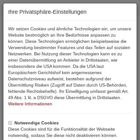
Toggl
Ihre Privatsphäre-Einstellungen
navig
+43 4242 36 355
Wir setzen Cookies und ähnliche Technologien ein, um unsere
Website bestmöglich an Ihre Bedürfnisse anpassen zu
können. Diese Technologien ermöglichen beispielsweise die
Email
Verwendung bestimmter Features und das Teilen auf sozialen
Netzwerken. Bei Nutzung dieser Technologien kann es zu
einer Datenübermittlung an Anbieter in Drittstaaten, wie
SUCHE
insbesondere die USA kommen. Da die USA laut
Ferienwohnung in einem Holzhaus auf der Hebalm
Europäischem Gerichtshof kein angemessenes
Datenschutzniveau aufweist, bestehen aufgrund der
zu mieten
Übermittlung Risiken (Zugriff auf Daten durch US-Behörden,
fehlende Rechtsbehelfe). Ihr Einwilligung umfasst gemäß Art.
Beschreibung
Anfrage
Bewertungen
49 Abs. 1 lit. a DSGVO diese Übermittlung in Drittstaaten.
Weitere Informationen
Landkarte
Notwendige Cookies
Diese Cookies sind für die Funktionalität der Webseite
Start
Ferienwohnung Phw 00427
notwendig, sodass Sie diese nicht deaktivieren können.