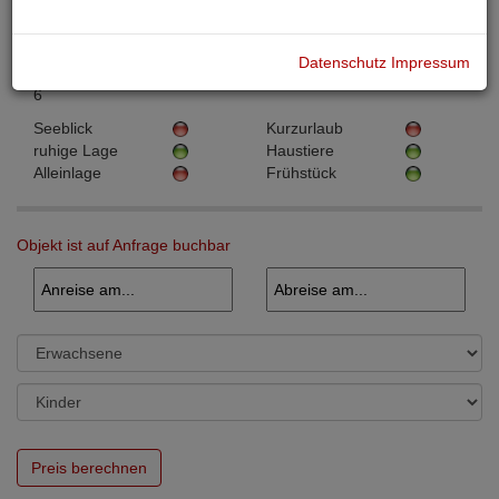
Objektnummer:
PHW00427
Objektart:
Ferienwohnungen
Ort:
Datenschutz
Impressum
Hebalm
Personen:
6
Seeblick
Kurzurlaub
ruhige Lage
Haustiere
Alleinlage
Frühstück
Objekt ist auf Anfrage buchbar
Preis berechnen