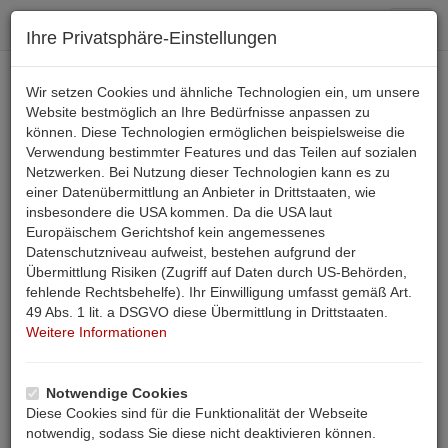
Toggl
Ihre Privatsphäre-Einstellungen
navig
+43 4242 36 355
Wir setzen Cookies und ähnliche Technologien ein, um unsere
Website bestmöglich an Ihre Bedürfnisse anpassen zu
können. Diese Technologien ermöglichen beispielsweise die
Email
Verwendung bestimmter Features und das Teilen auf sozialen
Netzwerken. Bei Nutzung dieser Technologien kann es zu
einer Datenübermittlung an Anbieter in Drittstaaten, wie
SUCHE
insbesondere die USA kommen. Da die USA laut
Bauernhof Urlaub Österreich - Ferienwohnung 4
Europäischem Gerichtshof kein angemessenes
Datenschutzniveau aufweist, bestehen aufgrund der
Personen im Gurktal
Übermittlung Risiken (Zugriff auf Daten durch US-Behörden,
fehlende Rechtsbehelfe). Ihr Einwilligung umfasst gemäß Art.
Beschreibung
Anfrage
Bewertungen
49 Abs. 1 lit. a DSGVO diese Übermittlung in Drittstaaten.
Weitere Informationen
Landkarte
Notwendige Cookies
Diese Cookies sind für die Funktionalität der Webseite
Start
Ferienwohnung Pgl 00159
notwendig, sodass Sie diese nicht deaktivieren können.