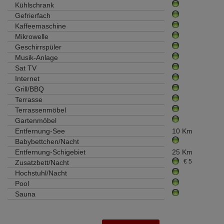
Kühlschrank
Gefrierfach
Kaffeemaschine
Mikrowelle
Geschirrspüler
Musik-Anlage
Sat TV
Internet
Grill/BBQ
Terrasse
Terrassenmöbel
Gartenmöbel
Entfernung-See
10 Km
Babybettchen/Nacht
Entfernung-Schigebiet
25 Km
€ 5
Zusatzbett/Nacht
Hochstuhl/Nacht
Pool
Sauna