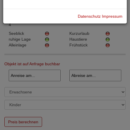
Objektnummer:
PGL00159
Objektart:
Ferienwohnungen
Ort:
Datenschutz
Impressum
Straßburg
Personen:
4
Seeblick
Kurzurlaub
ruhige Lage
Haustiere
Alleinlage
Frühstück
Objekt ist auf Anfrage buchbar
Preis berechnen