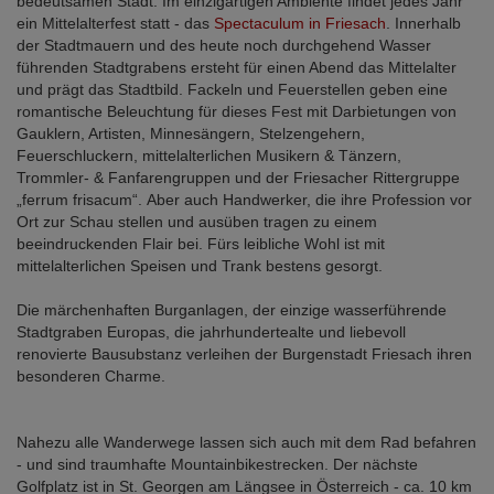
bedeutsamen Stadt. Im einzigartigen Ambiente findet jedes Jahr
ein Mittelalterfest statt - das
Spectaculum in Friesach
. Innerhalb
der Stadtmauern und des heute noch durchgehend Wasser
führenden Stadtgrabens ersteht für einen Abend das Mittelalter
und prägt das Stadtbild. Fackeln und Feuerstellen geben eine
romantische Beleuchtung für dieses Fest mit Darbietungen von
Gauklern, Artisten, Minnesängern, Stelzengehern,
Feuerschluckern, mittelalterlichen Musikern & Tänzern,
Trommler- & Fanfarengruppen und der Friesacher Rittergruppe
„ferrum frisacum“. Aber auch Handwerker, die ihre Profession vor
Ort zur Schau stellen und ausüben tragen zu einem
beeindruckenden Flair bei. Fürs leibliche Wohl ist mit
mittelalterlichen Speisen und Trank bestens gesorgt.
Die märchenhaften Burganlagen, der einzige wasserführende
Stadtgraben Europas, die jahrhundertealte und liebevoll
renovierte Bausubstanz verleihen der Burgenstadt Friesach ihren
besonderen Charme.
Nahezu alle Wanderwege lassen sich auch mit dem Rad befahren
- und sind traumhafte Mountainbikestrecken. Der nächste
Golfplatz ist in St. Georgen am Längsee in Österreich - ca. 10 km