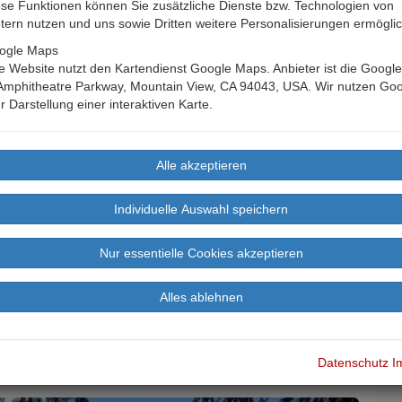
se Funktionen können Sie zusätzliche Dienste bzw. Technologien von
etern nutzen und uns sowie Dritten weitere Personalisierungen ermögli
ogle Maps
 Website nutzt den Kartendienst Google Maps. Anbieter ist die Google 
Amphitheatre Parkway, Mountain View, CA 94043, USA. Wir nutzen Go
r Darstellung einer interaktiven Karte.
tall im Mölltal
Datenschutz
I
B
n
Landkarte