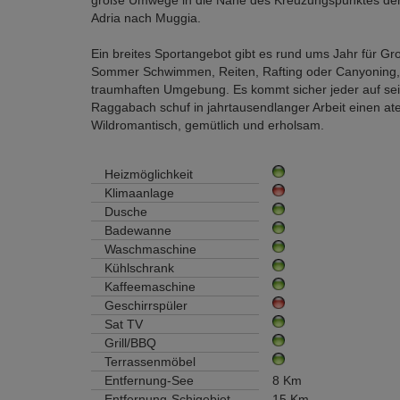
Adria nach Muggia.
Ein breites Sportangebot gibt es rund ums Jahr für Gro
Sommer Schwimmen, Reiten, Rafting oder Canyoning, 
traumhaften Umgebung. Es kommt sicher jeder auf sein
Raggabach schuf in jahrtausendlanger Arbeit einen 
Wildromantisch, gemütlich und erholsam.
Heizmöglichkeit
Klimaanlage
Dusche
Badewanne
Waschmaschine
Kühlschrank
Kaffeemaschine
Geschirrspüler
Sat TV
Grill/BBQ
Terrassenmöbel
Entfernung-See
8 Km
Entfernung-Schigebiet
15 Km