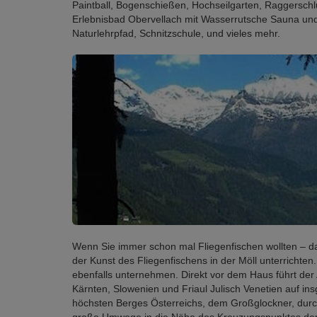
Paintball, Bogenschießen, Hochseilgarten, Raggerschlu
Erlebnisbad Obervellach mit Wasserrutsche Sauna und
Naturlehrpfad, Schnitzschule, und vieles mehr.
Wenn Sie immer schon mal Fliegenfischen wollten – dan
der Kunst des Fliegenfischens in der Möll unterricht
ebenfalls unternehmen. Direkt vor dem Haus führt der A
Kärnten, Slowenien und Friaul Julisch Venetien auf 
höchsten Berges Österreichs, dem Großglockner, durc
große Umwege in die Nähe des Kreuzungspunktes der dr