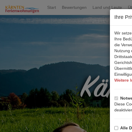
Start
Bewertungen
Land und Leute
Ü
Ihre Pr
Wir setz
Ihre Bed
die Verw
Nutzung d
Drittsta
Gerichts
Übermittl
Einwillig
Weitere 
Notwe
Diese Coo
deaktivie
Alle D