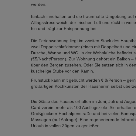
werden.
Einfach innehalten und die traumhafte Umgebung auf si
Alltagsstress weicht der frischen Luft und rückt in wei
hin und trägt zur Entspannung bei.
Die Ferienwohnung liegt im zweiten Stock des Haupth
zwei Doppelschlafzimmer (eines mit Doppelbett und ei
Dusche, Wanne und WC. In der Wohnküche befindet si
(€5/Nacht/Person). Zur Wohnung gehört ein Balkon – 
über den Bergen zusehen. Oder Sie setzen sich in den
kuschelige Stube vor den Kamin.
Frühstück kann mit gebucht werden € 8/Person – gern
großartigen Kochkünsten der Hausherrin selbst überz
Die Gäste des Hauses erhalten im Juni, Juli und Augu
Card vereint mehr als 100 Ausflugsziele. Sie erhalten
Großglockner Hochalpenstraße und bei vielen Bonuspartn
Massagen (auf Anfrage). Eine regenerierende Infrarot
Urlaub in vollen Zügen zu genießen.