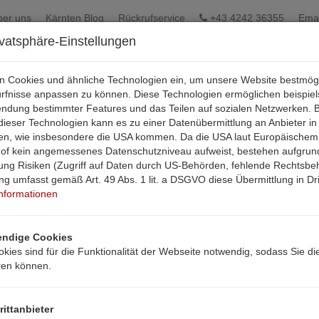
ber uns
Kärnten Blog
Rückrufservice
+43 4242 36355
Emai
ivatsphäre-Einstellungen
en Cookies und ähnliche Technologien ein, um unsere Website bestmög
ürfnisse anpassen zu können. Diese Technologien ermöglichen beispie
endung bestimmter Features und das Teilen auf sozialen Netzwerken. B
ieser Technologien kann es zu einer Datenübermittlung an Anbieter in
aten, wie insbesondere die USA kommen. Da die USA laut Europäischem
hof kein angemessenes Datenschutzniveau aufweist, bestehen aufgrun
ung Risiken (Zugriff auf Daten durch US-Behörden, fehlende Rechtsbehe
ung umfasst gemäß Art. 49 Abs. 1 lit. a DSGVO diese Übermittlung in Dri
Informationen
ndige Cookies
kies sind für die Funktionalität der Webseite notwendig, sodass Sie di
ren können.
rittanbieter