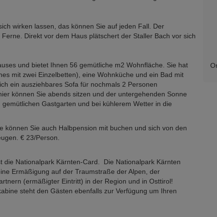
ch wirken lassen, das können Sie auf jeden Fall. Der
te Ferne. Direkt vor dem Haus plätschert der Staller Bach vor sich
auses und bietet Ihnen 56 gemütliche m2 Wohnfläche. Sie hat
Or
nes mit zwei Einzelbetten), eine Wohnküche und ein Bad mit
ch ein ausziehbares Sofa für nochmals 2 Personen
hier können Sie abends sitzen und der untergehenden Sonne
 gemütlichen Gastgarten und bei kühlerem Wetter in die
e können Sie auch Halbpension mit buchen und sich von den
eugen. € 23/Person.
st die Nationalpark Kärnten-Card. Die Nationalpark Kärnten
 eine Ermäßigung auf der Traumstraße der Alpen, der
ern (ermäßigter Eintritt) in der Region und in Osttirol!
kabine steht den Gästen ebenfalls zur Verfügung um Ihren