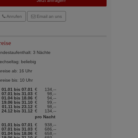
Jetzt anfragen!
Anrufen
Email an uns
reise
ndestaufenthalt: 3 Nächte
chseltag: beliebig
reise ab: 16 Uhr
reise bis: 10 Uhr
01.01 bis 07.01
€
134,--
07.01 bis 31.03
€
98,--
01.04 bis 18.06
€
94,--
19.06 bis 31.10
€
99,--
01.11 bis 23.12
€
98,--
24.12 bis 31.12
€
134,--
pro Nacht
01.01 bis 07.01
€
938,--
07.01 bis 31.03
€
686,--
01.04 bis 18.06
€
658,--
19.06 bis 31.10
€
693,--