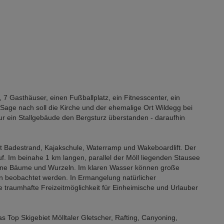
, 7 Gasthäuser, einen Fußballplatz, ein Fitnesscenter, ein
er Sage nach soll die Kirche und der ehemalige Ort Wildegg bei
ur ein Stallgebäude den Bergsturz überstanden - daraufhin
t Badestrand, Kajakschule, Waterramp und Wakeboardlift. Der
f. Im beinahe 1 km langen, parallel der Möll liegenden Stausee
kene Bäume und Wurzeln. Im klaren Wasser können große
 beobachtet werden. In Ermangelung natürlicher
 traumhafte Freizeitmöglichkeit für Einheimische und Urlauber
s Top Skigebiet Mölltaler Gletscher, Rafting, Canyoning,