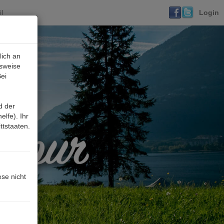
l
Login
lich an
lsweise
ei
d der
lfe). Ihr
ttstaaten.
ese nicht