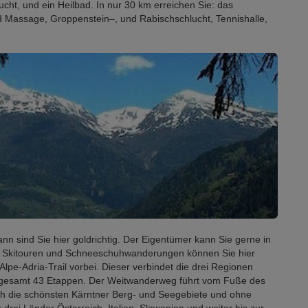
cht, und ein Heilbad. In nur 30 km erreichen Sie: das
 Massage, Groppenstein–, und Rabischschlucht, Tennishalle,
n sind Sie hier goldrichtig. Der Eigentümer kann Sie gerne in
en. Skitouren und Schneeschuhwanderungen können Sie hier
lpe-Adria-Trail vorbei. Dieser verbindet die drei Regionen
insgesamt 43 Etappen. Der Weitwanderweg führt vom Fuße des
h die schönsten Kärntner Berg‐ und Seegebiete und ohne
ei Länder Österreich, Italien, Slowenien und weiter bis zur