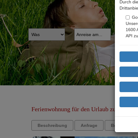
Durch die
Drittanbi
Go
Unsere
1600 
API zu
Ferienwohnung für den Urlaub zu Viert - S
Beschreibung
Anfrage
Bewertunge