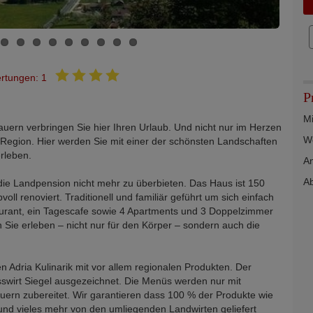
rtungen: 1
P
Mi
auern verbringen Sie hier Ihren Urlaub. Und nicht nur im Herzen
We
-Region. Hier werden Sie mit einer der schönsten Landschaften
rleben.
An
Ab
die Landpension nicht mehr zu überbieten. Das Haus ist 150
ll renoviert. Traditionell und familiär geführt um sich einfach
aurant, ein Tagescafe sowie 4 Apartments und 3 Doppelzimmer
 Sie erleben – nicht nur für den Körper – sondern auch die
en Adria Kulinarik mit vor allem regionalen Produkten. Der
usswirt Siegel ausgezeichnet. Die Menüs werden nur mit
ern zubereitet. Wir garantieren dass 100 % der Produkte wie
 und vieles mehr von den umliegenden Landwirten geliefert