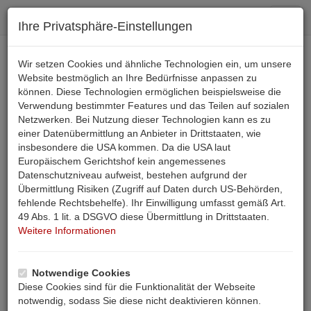
Toggl
Ihre Privatsphäre-Einstellungen
navig
+43 4242 36 355
Wir setzen Cookies und ähnliche Technologien ein, um unsere
Website bestmöglich an Ihre Bedürfnisse anpassen zu
können. Diese Technologien ermöglichen beispielsweise die
Email
Verwendung bestimmter Features und das Teilen auf sozialen
Netzwerken. Bei Nutzung dieser Technologien kann es zu
einer Datenübermittlung an Anbieter in Drittstaaten, wie
SUCHE
insbesondere die USA kommen. Da die USA laut
Urlaub mit Genuß für alle Sinne - Biobauernhof
Europäischem Gerichtshof kein angemessenes
Datenschutzniveau aufweist, bestehen aufgrund der
Österreich
Übermittlung Risiken (Zugriff auf Daten durch US-Behörden,
fehlende Rechtsbehelfe). Ihr Einwilligung umfasst gemäß Art.
Beschreibung
Belegungsplan
Anfrage
49 Abs. 1 lit. a DSGVO diese Übermittlung in Drittstaaten.
Weitere Informationen
Buchen
Bewertungen
Landkarte
Notwendige Cookies
Diese Cookies sind für die Funktionalität der Webseite
Start
Ferienwohnung Pbu 00314
notwendig, sodass Sie diese nicht deaktivieren können.