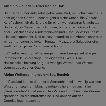
Alles bio – auf dem Teller und ab Hof:
Die frische Butter aufs selbstgebackene Brot, mit Schnittlauch aus
dem eigenen Garten – besser geht´s nicht: Unser „Bio-Genuss-
Korb“ schenkt dir die Energie für einen wunderbaren Urlaubstag!
Und egal, ob Camembert, Glundner, bunte Frischkäsebällchen
oder Fleischiges wie Rinderschinken und Osso Collo: Bei uns ist
alles selbstgemacht. Und selbstverständlich bio! Abends servieren
wir gern unseren beliebten Tomaten-Mozzarella Salat oder eine
zünftige Brettljause. So schmeckt Natur.
360° selbstversorgt: Wir erzeugen unsere Energie selbst – per
Photovoltaik, Solaranlage und eigenem E-Werk. Eine
Hackschnitzelheizung sorgt für wohlige Wärme, das Wasser
stammt aus eigener Quelle.
Alpine Wellness in unserem Spa-Bereich
Im Fasslbad kannst du unterm Sternenhimmel im wohlig-warmen
Wasser entspannen. Manche mögen’s heiß – du auch? Im
„Heukraxnofen“ findet unser Heu Verwendung. Gesunde Wärme
spendet auch die Infrarotkabine. Und danach auf der
Getreideliege relaxen …