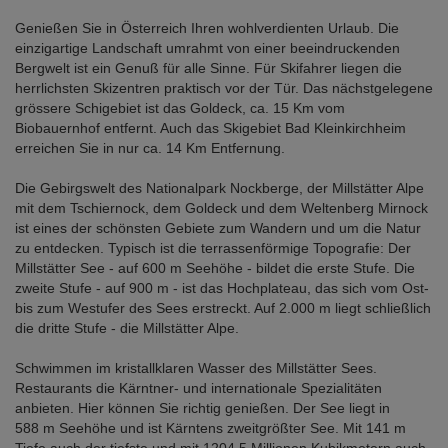
Genießen Sie in Österreich Ihren wohlverdienten Urlaub. Die
einzigartige Landschaft umrahmt von einer beeindruckenden
Bergwelt ist ein Genuß für alle Sinne. Für Skifahrer liegen die
herrlichsten Skizentren praktisch vor der Tür. Das nächstgelegene
grössere Schigebiet ist das Goldeck, ca. 15 Km vom
Biobauernhof entfernt. Auch das Skigebiet Bad Kleinkirchheim
erreichen Sie in nur ca. 14 Km Entfernung.
Die Gebirgswelt des Nationalpark Nockberge, der Millstätter Alpe
mit dem Tschiernock, dem Goldeck und dem Weltenberg Mirnock
ist eines der schönsten Gebiete zum Wandern und um die Natur
zu entdecken. Typisch ist die terrassenförmige Topografie: Der
Millstätter See - auf 600 m Seehöhe - bildet die erste Stufe. Die
zweite Stufe - auf 900 m - ist das Hochplateau, das sich vom Ost-
bis zum Westufer des Sees erstreckt. Auf 2.000 m liegt schließlich
die dritte Stufe - die Millstätter Alpe.
Schwimmen im kristallklaren Wasser des Millstätter Sees.
Restaurants die Kärntner- und internationale Spezialitäten
anbieten. Hier können Sie richtig genießen. Der See liegt in
588 m Seehöhe und ist Kärntens zweitgrößter See. Mit 141 m
Tiefe auch der tiefste und mit 1204,5 Millionen Kubikmetern auch