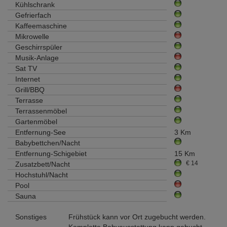
Kühlschrank
Gefrierfach
Kaffeemaschine
Mikrowelle
Geschirrspüler
Musik-Anlage
Sat TV
Internet
Grill/BBQ
Terrasse
Terrassenmöbel
Gartenmöbel
Entfernung-See
3 Km
Babybettchen/Nacht
Entfernung-Schigebiet
15 Km
€ 14
Zusatzbett/Nacht
Hochstuhl/Nacht
Pool
Sauna
Sonstiges
Frühstück kann vor Ort zugebucht werden.
Komplette Babyausstattung kann gebucht