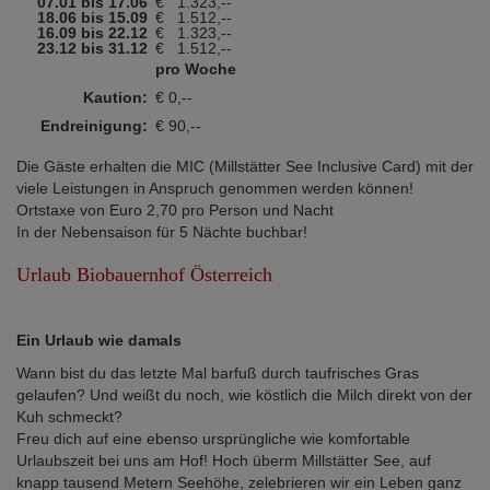
07.01 bis 17.06
€
1.323,--
18.06 bis 15.09
€
1.512,--
16.09 bis 22.12
€
1.323,--
23.12 bis 31.12
€
1.512,--
pro Woche
Kaution:
€ 0,--
Endreinigung:
€ 90,--
Die Gäste erhalten die MIC (Millstätter See Inclusive Card) mit der
viele Leistungen in Anspruch genommen werden können!
Ortstaxe von Euro 2,70 pro Person und Nacht
In der Nebensaison für 5 Nächte buchbar!
Urlaub Biobauernhof Österreich
Ein Urlaub wie damals
Wann bist du das letzte Mal barfuß durch taufrisches Gras
gelaufen? Und weißt du noch, wie köstlich die Milch direkt von der
Kuh schmeckt?
Freu dich auf eine ebenso ursprüngliche wie komfortable
Urlaubszeit bei uns am Hof! Hoch überm Millstätter See, auf
knapp tausend Metern Seehöhe, zelebrieren wir ein Leben ganz