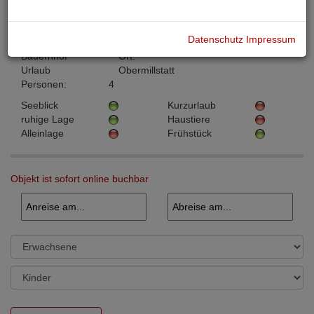
Basisdaten
Datenschutz
Impressum
Objektnummer:
PBU00314
Objektart:
Bauernhof
Ort:
Urlaub
Obermillstatt
Personen:
4
Seeblick
Kurzurlaub
ruhige Lage
Haustiere
Alleinlage
Frühstück
Objekt ist sofort online buchbar