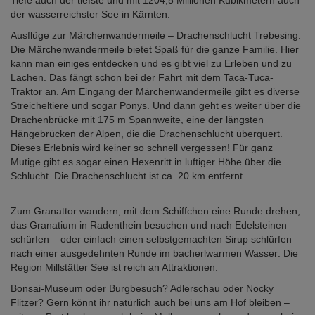
der wasserreichster See in Kärnten.
Ausflüge zur Märchenwandermeile – Drachenschlucht Trebesing.
Die Märchenwandermeile bietet Spaß für die ganze Familie. Hier
kann man einiges entdecken und es gibt viel zu Erleben und zu
Lachen. Das fängt schon bei der Fahrt mit dem Taca-Tuca-
Traktor an. Am Eingang der Märchenwandermeile gibt es diverse
Streicheltiere und sogar Ponys. Und dann geht es weiter über die
Drachenbrücke mit 175 m Spannweite, eine der längsten
Hängebrücken der Alpen, die die Drachenschlucht überquert.
Dieses Erlebnis wird keiner so schnell vergessen! Für ganz
Mutige gibt es sogar einen Hexenritt in luftiger Höhe über die
Schlucht. Die Drachenschlucht ist ca. 20 km entfernt.
Zum Granattor wandern, mit dem Schiffchen eine Runde drehen,
das Granatium in Radenthein besuchen und nach Edelsteinen
schürfen – oder einfach einen selbstgemachten Sirup schlürfen
nach einer ausgedehnten Runde im bacherlwarmen Wasser: Die
Region Millstätter See ist reich an Attraktionen.
Bonsai-Museum oder Burgbesuch? Adlerschau oder Nocky
Flitzer? Gern könnt ihr natürlich auch bei uns am Hof bleiben –