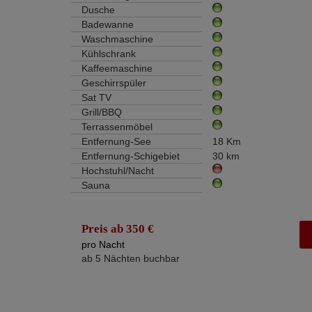
Dusche
Badewanne
Waschmaschine
Kühlschrank
Kaffeemaschine
Geschirrspüler
Sat TV
Grill/BBQ
Terrassenmöbel
Entfernung-See
18 Km
Entfernung-Schigebiet
30 km
Hochstuhl/Nacht
Sauna
Preis ab 350 €
pro Nacht
ab 5 Nächten buchbar