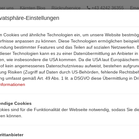
ber uns
Kärnten Blog
Rückrufservice
+43 4242 36355
Emai
ivatsphäre-Einstellungen
en Cookies und ähnliche Technologien ein, um unsere Website bestmög
ürfnisse anpassen zu können. Diese Technologien ermöglichen beispie
endung bestimmter Features und das Teilen auf sozialen Netzwerken. B
ieser Technologien kann es zu einer Datenübermittlung an Anbieter in
aten, wie insbesondere die USA kommen. Da die USA laut Europäischem
hof kein angemessenes Datenschutzniveau aufweist, bestehen aufgrun
ung Risiken (Zugriff auf Daten durch US-Behörden, fehlende Rechtsbehe
ung umfasst gemäß Art. 49 Abs. 1 lit. a DSGVO diese Übermittlung in Dri
Informationen
ndige Cookies
kies sind für die Funktionalität der Webseite notwendig, sodass Sie di
ren können.
rittanbieter