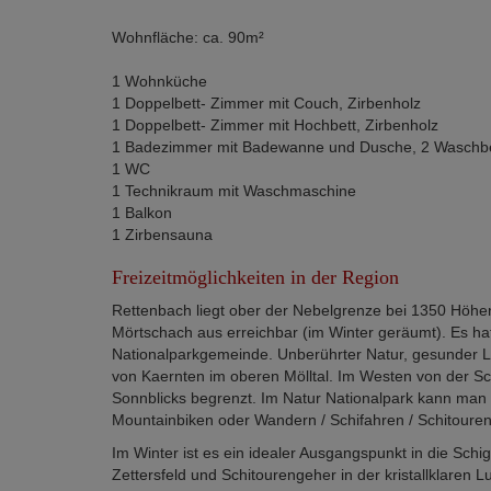
Wohnfläche: ca. 90m²
1 Wohnküche
1 Doppelbett- Zimmer mit Couch, Zirbenholz
1 Doppelbett- Zimmer mit Hochbett, Zirbenholz
1 Badezimmer mit Badewanne und Dusche, 2 Waschb
1 WC
1 Technikraum mit Waschmaschine
1 Balkon
1 Zirbensauna
Freizeitmöglichkeiten in der Region
Rettenbach liegt ober der Nebelgrenze bei 1350 Höhe
Mörtschach aus erreichbar (im Winter geräumt). Es ha
Nationalparkgemeinde. Unberührter Natur, gesunder Lu
von Kaernten im oberen Mölltal. Im Westen von der S
Sonnblicks begrenzt. Im Natur Nationalpark kann man 
Mountainbiken oder Wandern / Schifahren / Schitouren
Im Winter ist es ein idealer Ausgangspunkt in die Schig
Zettersfeld und Schitourengeher in der kristallklaren Lu