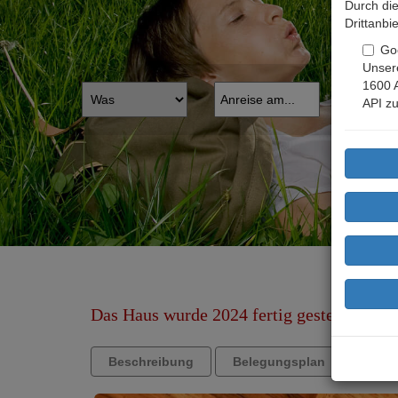
Durch die
Drittanbi
Go
Unsere
1600 
API zu
Das Haus wurde 2024 fertig gestellt und v
Beschreibung
Belegungsplan
Anfr