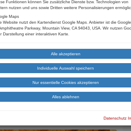
se Funktionen können Sie zusätzliche Dienste bzw. Technologien von
etern nutzen und uns sowie Dritten weitere Personalisierungen ermögli
ogle Maps
 Website nutzt den Kartendienst Google Maps. Anbieter ist die Google 
Amphitheatre Parkway, Mountain View, CA 94043, USA. Wir nutzen Go
r Darstellung einer interaktiven Karte.
erbindet Ursprünglichkeit mit Luxus
Datenschutz
I
B
age
Buchen
Bewertungen