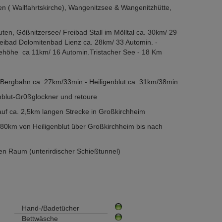
 ( Wallfahrtskirche), Wangenitzsee & Wangenitzhütte,
ten, Gößnitzersee/ Freibad Stall im Mölltal ca. 30km/ 29
Freibad Dolomitenbad Lienz ca. 28km/ 33 Automin. -
ehöhe ca 11km/ 16 Automin.Tristacher See - 18 Km
ld Bergbahn ca. 27km/33min - Heiligenblut ca. 31km/38min.
enblut-Gr0ßglockner und retoure
auf ca. 2,5km langen Strecke in Großkirchheim
 80km von Heiligenblut über Großkirchheim bis nach
n Raum (unterirdischer Schießtunnel)
Hand-/Badetücher
Bettwäsche