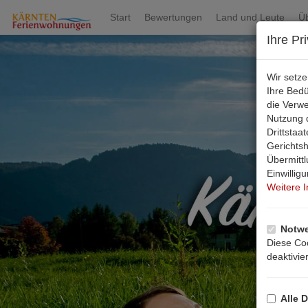
Start
Bewertungen
Land und Leute
Ü
Ihre Pr
Wir setz
Ihre Bed
die Verw
Nutzung d
Drittsta
Gerichts
Übermittl
Einwillig
Weitere 
Notwe
Diese Coo
deaktivie
Alle D