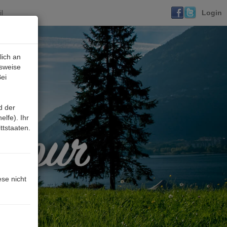
l
Login
lich an
lsweise
ei
d der
lfe). Ihr
ttstaaten.
ese nicht