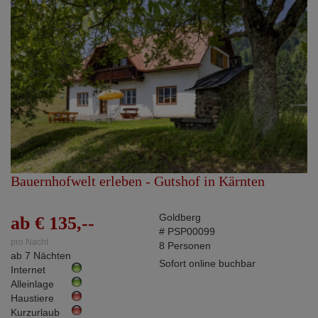
Bauernhofwelt erleben - Gutshof in Kärnten
Goldberg
ab € 135,--
# PSP00099
pro Nacht
8 Personen
ab 7 Nächten
Sofort online buchbar
Internet
Alleinlage
Haustiere
Kurzurlaub