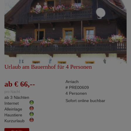
Urlaub am Bauernhof für 4 Personen
Arriach
ab € 66,--
# PRE00609
pro Nacht
4 Personen
ab 3 Nächten
Sofort online buchbar
Internet
Alleinlage
Haustiere
Kurzurlaub