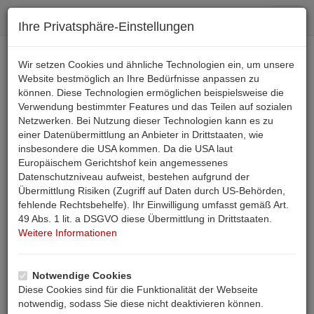
Toggl
Ihre Privatsphäre-Einstellungen
navig
+43 4242 36 355
Wir setzen Cookies und ähnliche Technologien ein, um unsere
Website bestmöglich an Ihre Bedürfnisse anpassen zu
können. Diese Technologien ermöglichen beispielsweise die
Email
Verwendung bestimmter Features und das Teilen auf sozialen
Netzwerken. Bei Nutzung dieser Technologien kann es zu
einer Datenübermittlung an Anbieter in Drittstaaten, wie
SUCHE
insbesondere die USA kommen. Da die USA laut
Europäischem Gerichtshof kein angemessenes
Urlaub mit der Familie auf einem
Datenschutzniveau aufweist, bestehen aufgrund der
kinderfreundlichen Bauernhof in
Übermittlung Risiken (Zugriff auf Daten durch US-Behörden,
fehlende Rechtsbehelfe). Ihr Einwilligung umfasst gemäß Art.
Kärnten
49 Abs. 1 lit. a DSGVO diese Übermittlung in Drittstaaten.
Weitere Informationen
Seite
1
|
2
|
3
Start
Urlaub Bauernhof Kärnten
Notwendige Cookies
Urlaub auf dem Land inmitten von Feldern, Wiesen und Tieren.
Diese Cookies sind für die Funktionalität der Webseite
Was gibt es schöneres für Kinder. Mit den Tieren spielen,
notwendig, sodass Sie diese nicht deaktivieren können.
streicheln und auch mal die Pflege der Tiere kennenlernen. Das