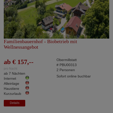
Familienbauernhof - Biobetrieb mit
Wellnessangebot
Obermillstatt
ab € 157,--
# PBU00313
pro Nacht
2 Personen
ab 7 Nächten
Sofort online buchbar
Internet
Alleinlage
Haustiere
Kurzurlaub
Details