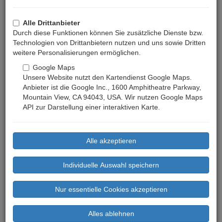
können Sie bei einem Bauernhofurlaub erleben. Aber nicht nur die
Kinder haben hier Ihren Spaß - auch für Erwachsene ist es
Alle Drittanbieter
traumhaft schön. Entspannung und Erlebnis in einem. Die vielen
Durch diese Funktionen können Sie zusätzliche Dienste bzw.
Köstlichkeiten die direkt auf den Höfen hergestellt werden sorgen
Technologien von Drittanbietern nutzen und uns sowie Dritten
nicht nur für volle Bäuche sondern auch für für entspannte
weitere Personalisierungen ermöglichen.
Seelen. Ferien für alle Sinne erleben Sie auf den schönen
Google Maps
Bauernhöfen in Kärnten.
Unsere Website nutzt den Kartendienst Google Maps.
Anbieter ist die Google Inc., 1600 Amphitheatre Parkway,
Mountain View, CA 94043, USA. Wir nutzen Google Maps
API zur Darstellung einer interaktiven Karte.